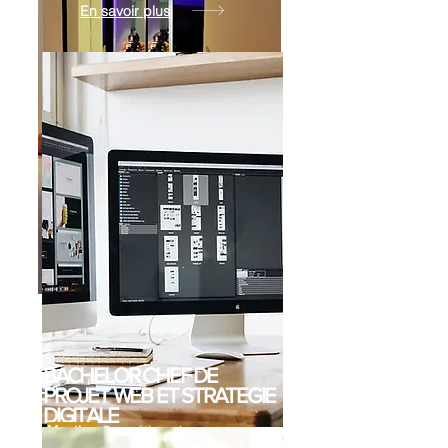
En savoir plus
BP ECP
Mention
SPA & Wellness
BACHELOR CHEF DE
PROJET WEB ET STRATEGIE
DIGITALE
Mention
Cosmétique Luxe