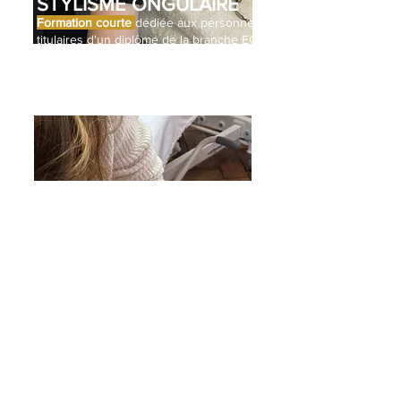
STYLISME ONGULAIRE
Formation courte
dédiée aux personnes
titulaires d'un diplôme de la branche ECP
STYLISME