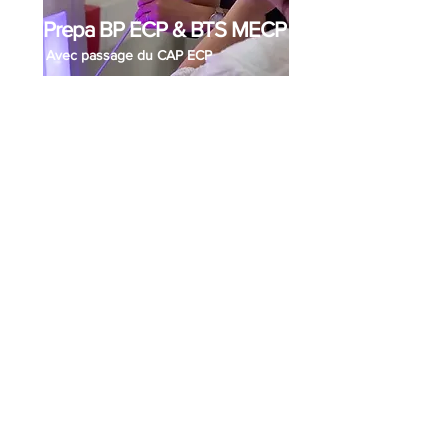
Prep
a BP ECP & BTS MECP
Avec passage du CAP ECP