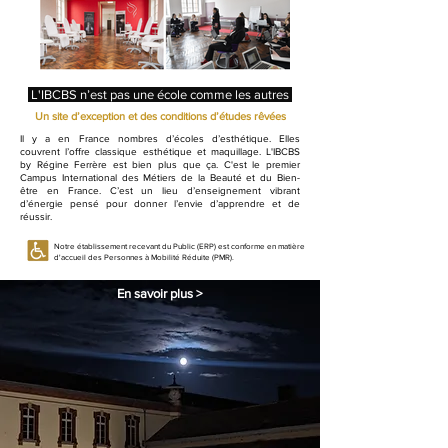
L'IBCBS n’est pas une école comme les autres
Un site d’exception et des conditions d’études rêvées
Il y a en France nombres d’écoles d’esthétique. Elles
couvrent l’offre classique esthétique et maquillage. L'IBCBS
by Régine Ferrère est bien plus que ça. C'est le premier
Campus International des Métiers de la Beauté et du Bien-
être en France. C’est un lieu d’enseignement vibrant
d’énergie pensé pour donner l’envie d’apprendre et de
réussir.
Notre établissement recevant du Public (ERP) est conforme en matière
d'accueil des Personnes à Mobilité Réduite (PMR).
En savoir plus >