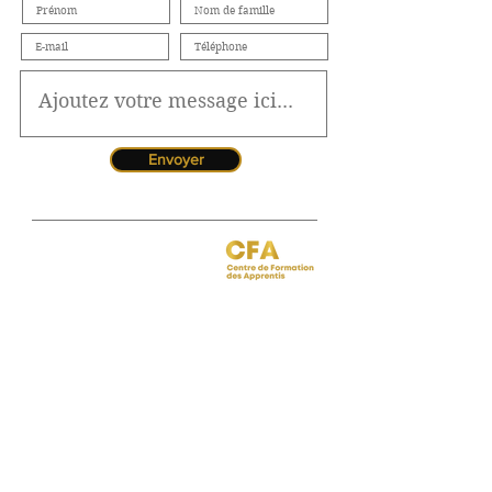
Envoyer
Jessica CORMARIE
contact.bordeaux@ibcbs.fr
05 53 02 43 40
•
07 65 79 56 64
Chargée de relations entreprises
site de Bordeaux
Hotline pour les urgences
CFA
Pendant la période estivale, vous
pouvez nous contacter de 10h à