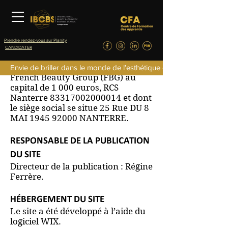
Prendre rendez-vous sur Planity
CANDIDATER
Ce site internet est la propriété de
Envie de briller dans le monde de l’esthétique de la parfumerie d
French Beauty Group (FBG) au
capital de 1 000 euros, RCS
Nanterre
83317002000014
et dont
le siège social se situe 25 Rue DU 8
MAI 1945 92000 NANTERRE.
RESPONSABLE DE LA PUBLICATION
DU SITE
Directeur de la publication : Régine
Ferrère.
HÉBERGEMENT DU SITE
Le site a été développé à l’aide du
logiciel WIX.