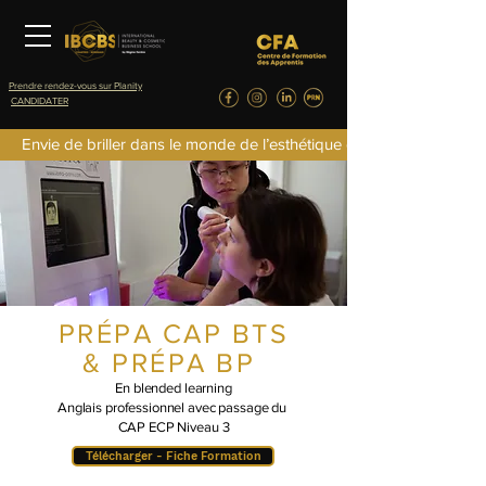
Prendre rendez-vous sur Planity
CANDIDATER
Envie de briller dans le monde de l’esthétique de la parfumerie d
PRÉPA CAP BTS
& PRÉPA BP
En blended learning
Anglais professionnel avec passage du
CAP ECP Niveau 3
Télécharger - Fiche Formation