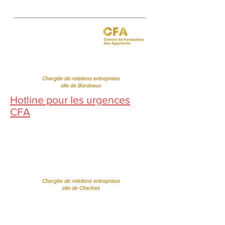
Jessica CORMARIE
contact.bordeaux@ibcbs.fr
05 53 02 43 40
•
07 65 79 56 64
Chargée de relations entreprises
site de Bordeaux
Hotline pour les urgences
CFA
Pendant la période estivale, vous
pouvez nous contacter de 10h à
12h
Florence MOUITY NZAMBA
relationsentreprises@ibcbs.fr
07 65 58 09 70
Chargée de relations entreprises
site de Chartres
Sandrine BORREL TOMÉ BISPO
sandrineborrel@ibcbs.fr
07 65 58 00 75
Directrice Adjointe