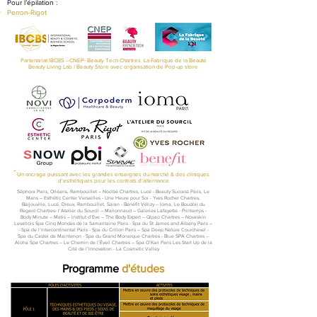
Pour l’épilation :
Perron-Rigot
Partenariat IBCBS –CNEP- Beauty Tech Chartres -La Fabrique de la Beauté
Beauty Living Lab / Beauty Store avec organisation de Pop-up store
Un ancrage puissant avec les grandes enseignes du marché & des cliniques
d'esthétiques pour les contrats d'alternance
Séphora Paris, Orléans, Rambouillet – Nocibé Chartres, Lucé - Beauty Success Paris, Le
Mans – Esthétic Center Versailles - Une Heure pour Soi - Yves Rocher Chartres,
Barjouville, Lucé, Dreux, Rambouillet, Saran - Bénéfit Vélizy – Ioma, Le Boudoir du
Regard Chartres- l’Atelier du Sourcil – Marionnaud – Galeries Lafayette - Printemps -
Body Minute – Matis – Institut d’Eve – The Body Expert – Qipao Chartres – Novaskin
Levallois Spa Cinq Mondes de la Samaritaine Paris - Spa du St James and Albany Paris –
- Spa de l’Intercontinental Paris - Spa du Crillon Paris – Spa Deep Nature Courchevel -
Spa du Castel de Maintenon - Spa du Grand Monarque Chartres - Blue SPA Chartres –
Aloha Spa Chartres – Le Chemin de l’Éveil Chartres – Spa O’Kari Paris Les Start Up de la
Cité de l’Innovation - La Cosmetic Valley
Programme
d'études