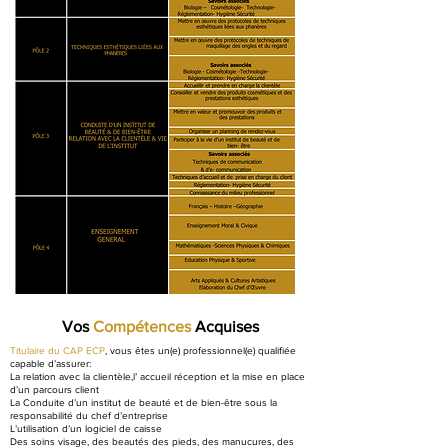
Vos
Compétences
Acquises
Titulaire du CAP ECP
, vous êtes un(e) professionnel(e) qualifiée
capable d’assurer:
La relation avec la clientèle,l’ accueil réception et la mise en place
d’un parcours client
La Conduite d’un institut de beauté et de bien-être sous la
responsabilité du chef d’entreprise
L’utilisation d’un logiciel de caisse
Des soins visage, des beautés des pieds, des manucures, des