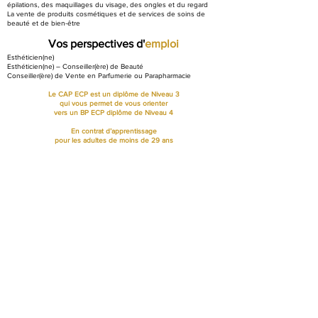
épilations, des maquillages du visage, des ongles et du regard
La vente de produits cosmétiques et de services de soins de
beauté et de bien-être
Vos perspectives d'
emploi
Esthéticien(ne)
Esthéticien(ne) – Conseiller(ère) de Beauté
Conseiller(ère) de Vente en Parfumerie ou Parapharmacie
Le CAP ECP est un diplôme de Niveau 3
qui vous permet de vous orienter
vers un BP ECP diplôme de Niveau 4
En contrat d’apprentissage
pour les adultes de moins de 29 ans
NOUS CONTACTER
Télécharger le dossier de candidature
Envoyer