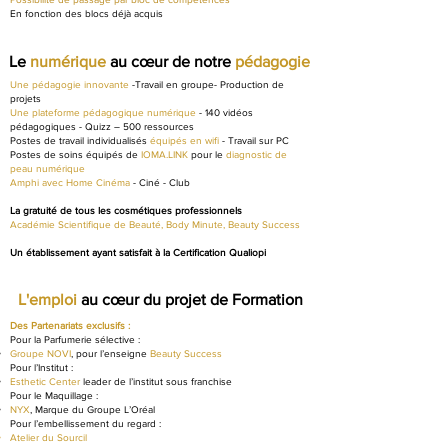
En fonction des blocs déjà acquis
Le
numérique
au cœur de notre
pédagogie
Une pédagogie innovante
-Travail en groupe- Production de
projets
Une plateforme pédagogique numérique
- 140 vidéos
pédagogiques - Quizz – 500 ressources
Postes de travail individualisés
équipés en wifi
- Travail sur PC
Postes de soins équipés de
IOMA.LINK
pour le
diagnostic de
peau numérique
Amphi avec Home Cinéma
- Ciné - Club
La gratuité de tous les cosmétiques professionnels
Académie Scientifique de Beauté, Body Minute, Beauty Success
Un établissement ayant satisfait à la Certification Qualiopi
L'emploi
au
cœur
du projet de Formation
Des Partenariats exclusifs :
Pour la Parfumerie sélective :
Groupe NOVI
, pour l’enseigne
Beauty Success
Pour l’Institut :
Esthetic Center
leader de l’institut sous franchise
Pour le Maquillage :
NYX
, Marque du Groupe L’Oréal
Pour l’embellissement du regard :
Atelier du Sourcil