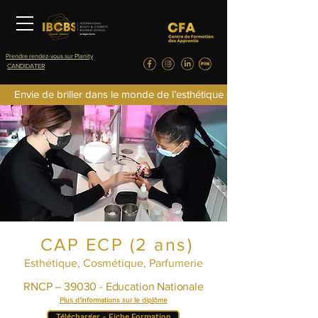
Prendre rendez-vous sur Planity
CANDIDATER
Envie de briller dans le monde de l’esthétique de la parfumerie d
CAP ECP (2 ans)
Esthétique, Cosmétique, Parfumerie
RNCP – 39030 - Education Nationale
Plus d'informations sur le diplôme
Télécharger - Fiche Formation