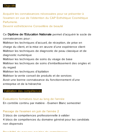
Objectifs
Acquérir les connaissances nécessaires pour se présenter à
l’examen en vue de l’obtention du CAP Esthétique Cosmétique
Parfumerie.
Devenir esthéticienne Conseillère de beauté
Ce
Diplôme de l’Education Nationale
permet d’acquérir le socle de
connaissances pour :
Maîtriser les techniques d’accueil, de réception, de prise en
charge du client, et la mise en œuvre d’une expérience client
Maîtriser les techniques de diagnostic de peau classique et de
diagnostic numérique
Maîtriser les techniques de soins du visage de base
Maîtriser les techniques de soins d’embellissement des ongles et
du regard
Maîtriser les techniques d’épilation
Maîtriser la vente conseil de produits et de services
Avoir une bonne connaissance du fonctionnement d’une
entreprise et de la hiérarchie
Validation des compétences
Évaluations formatives tout au long de l'année
En contrôle continu par matière - Examen Blanc semestriel
Passage de l'examen en juin de l'année 2
3 blocs de compétences professionnelle à valider
4 blocs de compétences du domaine général pour les candidats
non dispensés
Possibilité de passage par bloc de compétences