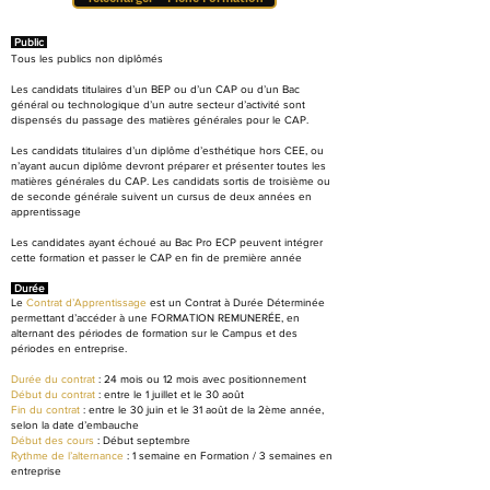
Public
Tous les publics non diplômés
Les candidats titulaires d’un BEP ou d’un CAP ou d’un Bac
général ou technologique d’un autre secteur d’activité sont
dispensés du passage des matières générales pour le CAP.
Les candidats titulaires d’un diplôme d’esthétique hors CEE, ou
n’ayant aucun diplôme devront préparer et présenter toutes les
matières générales du CAP. Les candidats sortis de troisième ou
de seconde générale suivent un cursus de deux années en
apprentissage
Les candidates ayant échoué au Bac Pro ECP peuvent intégrer
cette formation et passer le CAP en fin de première année
Durée
Le
Contrat d’Apprentissage
est un Contrat à Durée Déterminée
permettant d’accéder à une FORMATION REMUNERÉE, en
alternant des périodes de formation sur le Campus et des
périodes en entreprise.
Durée du contrat
: 24 mois ou 12 mois avec positionnement
Début du contrat
: entre le 1 juillet et le 30 août
Fin du contrat
: entre le 30 juin et le 31 août de la 2ème année,
selon la date d’embauche
Début des cours
: Début septembre
Rythme de l’alternance
: 1 semaine en Formation / 3 semaines en
entreprise