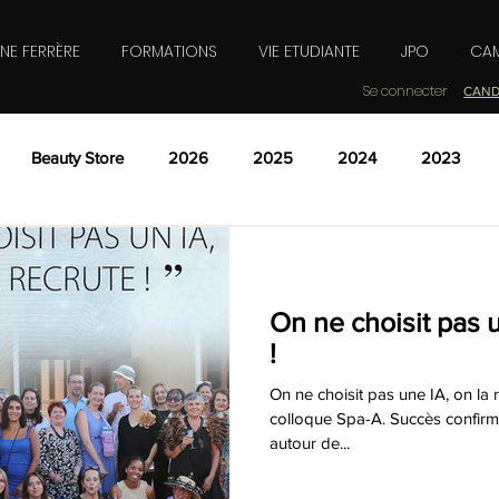
INE FERRÈRE
FORMATIONS
VIE ETUDIANTE
JPO
CAM
Se connecter
CAND
Beauty Store
2026
2025
2024
2023
té, Bien-être, Parfumerie ? Inscrivez vous à une Journée
On ne choisit pas u
!
On ne choisit pas une IA, on la r
colloque Spa-A. Succès confirm
autour de...