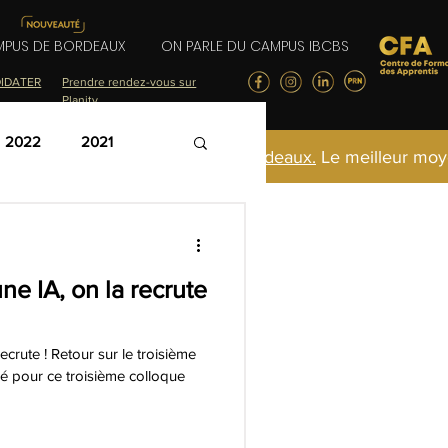
PUS DE BORDEAUX
ON PARLE DU CAMPUS IBCBS
IDATER
Prendre rendez-vous sur
Planity
2022
2021
 Portes Ouvertes à
Chartres
ou
Bordeaux.
Le meilleur moy
ne IA, on la recrute
ecrute ! Retour sur le troisième
é pour ce troisième colloque