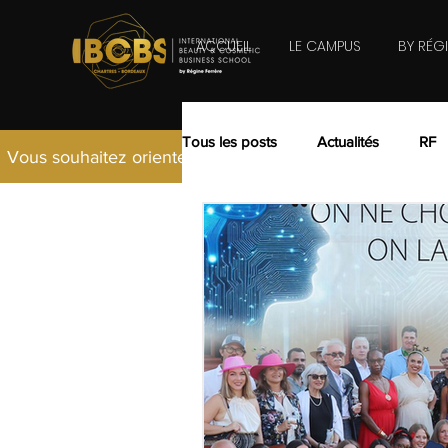
ACCUEIL
LE CAMPUS
BY RÉG
Tous les posts
Actualités
RF
Vous souhaitez orienter vos études vers le secteur Beau
2020
2019
2018