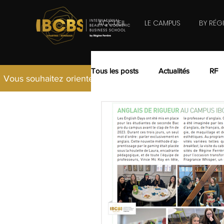
ACCUEIL
LE CAMPUS
BY RÉG
Tous les posts
Actualités
RF
Vous souhaitez orienter vos études vers le secteur Beau
2020
2019
2018