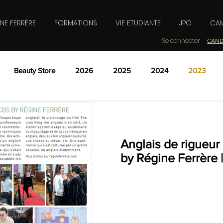
INE FERRÈRE
FORMATIONS
VIE ETUDIANTE
JPO
CAM
Se connecter
CAND
Beauty Store
2026
2025
2024
2023
té, Bien-être, Parfumerie ? Inscrivez vous à une Journée
Anglais de rigueu
by Régine Ferrère 