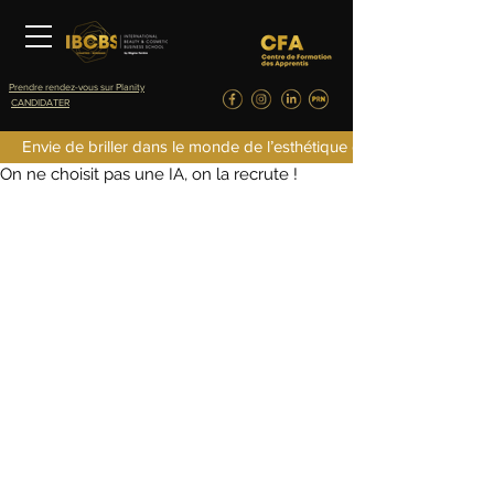
Prendre rendez-vous sur Planity
CANDIDATER
IBCBS
Envie de briller dans le monde de l’esthétique de la parfumerie d
28 juil. 2025
4 min de lecture
On ne choisit pas une IA, on la recrute !