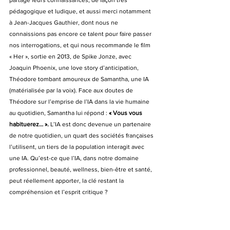
partagé leurs connaissances, de façon très 
pédagogique et ludique, et aussi merci notamment 
à Jean-Jacques Gauthier, dont nous ne 
connaissions pas encore ce talent pour faire passer 
nos interrogations, et qui nous recommande le film 
« Her », sortie en 2013, de Spike Jonze, avec 
Joaquin Phoenix, une love story d’anticipation, 
Théodore tombant amoureux de Samantha, une IA 
(matérialisée par la voix). Face aux doutes de 
Théodore sur l’emprise de l’IA dans la vie humaine 
au quotidien, Samantha lui répond : 
« Vous vous 
habituerez… ». 
L’IA est donc devenue un partenaire 
de notre quotidien, un quart des sociétés françaises 
l’utilisent, un tiers de la population interagit avec 
une IA. Qu’est-ce que l’IA, dans notre domaine 
professionnel, beauté, wellness, bien-être et santé, 
peut réellement apporter, la clé restant la 
compréhension et l’esprit critique ?