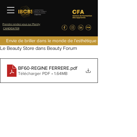
Prendre rendez-vous sur Planity
CANDIDATER
inescolas
Envie de briller dans le monde de l’esthétique de la parfumerie d
6 févr. 2023
0 min de lecture
Le Beauty Store dans Beauty Forum
BF60-REGINE FERRERE
.pdf
Télécharger PDF • 1.64MB