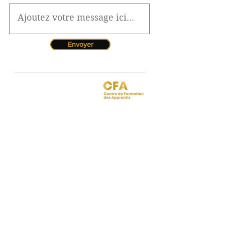
Envoyer
Jessica CORMARIE
contact.bordeaux@ibcbs.fr
05 53 02 43 40
•
07 65 79 56 64
Chargée de relations entreprises
site de Bordeaux
Hotline pour les urgences
CFA
Pendant la période estivale, vous
pouvez nous contacter de 10h à
12h
Florence MOUITY NZAMBA
relationsentreprises@ibcbs.fr