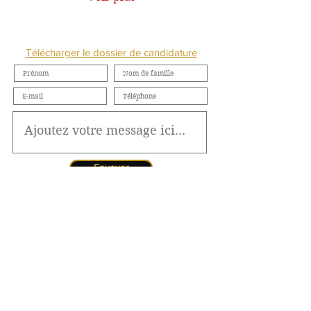
NOUS CONTACTER
Télécharger le dossier de candidature
Envoyer
Jessica CORMARIE
contact.bordeaux@ibcbs.fr
05 53 02 43 40
•
07 65 79 56 64
Chargée de relations entreprises
site de Bordeaux