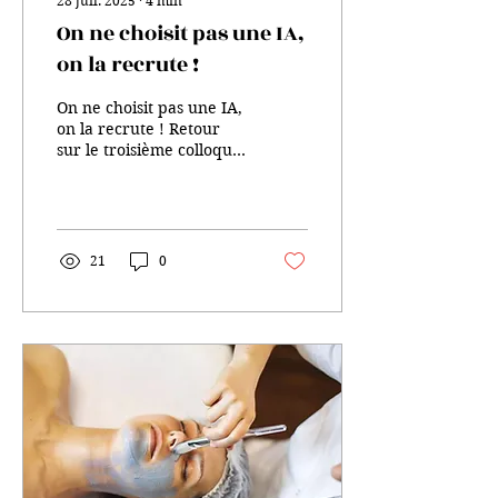
28 juil. 2025
∙
4
min
On ne choisit pas une IA,
on la recrute !
On ne choisit pas une IA,
on la recrute ! Retour
sur le troisième colloque
Spa-A. Succès confirmé
pour ce troisième
colloque autour de...
21
0