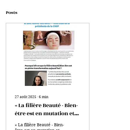
Posts
27 août 2025
∙
6
min
« La filière Beauté - Bien-
être est en mutation et
doit relever des défis » -
« La filière Beauté - Bien-
Interview de la