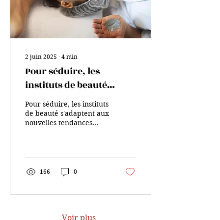
2 juin 2025
∙
4
min
Pour séduire, les
instituts de beauté
s'adaptent aux
Pour séduire, les instituts
nouvelles tendances
de beauté s'adaptent aux
nouvelles tendances
Pour séduire, les instituts
de beauté s'adaptent aux
nouvelles...
166
0
Voir plus