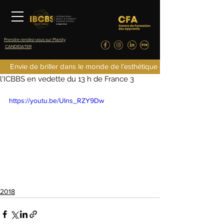
Prendre rendez-vous sur Planity
CANDIDATER
fredericlefret4
Envie de briller dans le monde de l’esthétique de la parfumerie d
8 oct. 2018
0 min de lecture
l'ICBBS en vedette du 13 h de France 3
https://youtu.be/UIns_RZY9Dw
2018