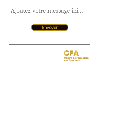
Envoyer
Jessica CORMARIE
contact.bordeaux@ibcbs.fr
05 53 02 43 40
•
07 65 79 56 64
Chargée de relations entreprises
site de Bordeaux
Hotline pour les urgences
CFA
Pendant la période estivale, vous
pouvez nous contacter de 10h à
12h
Florence MOUITY NZAMBA
relationsentreprises@ibcbs.fr