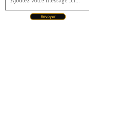
Envoyer
Jessica CORMARIE
contact.bordeaux@ibcbs.fr
05 53 02 43 40
•
07 65 79 56 64
Chargée de relations entreprises
site de Bordeaux
Hotline pour les urgences
CFA
Pendant la période estivale, vous
pouvez nous contacter de 10h à
12h
Florence MOUITY NZAMBA
relationsentreprises@ibcbs.fr
07 65 58 09 70
Chargée de relations entreprises