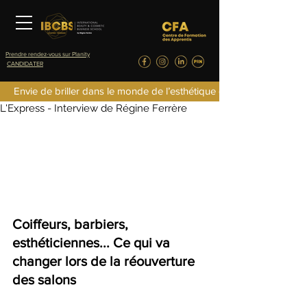
Prendre rendez-vous sur Planity
CANDIDATER
IBCBS
Envie de briller dans le monde de l’esthétique de la parfumerie d
12 mai 2020
1 min de lecture
L'Express - Interview de Régine Ferrère
Coiffeurs, barbiers, 
esthéticiennes... Ce qui va 
changer lors de la réouverture 
des salons