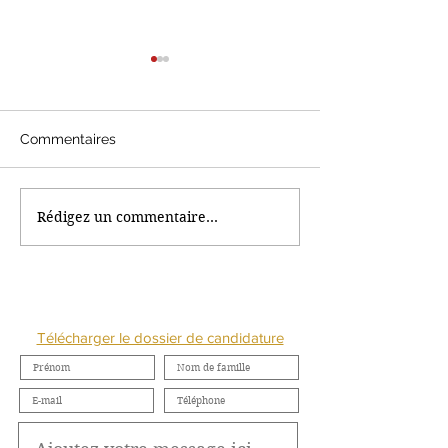
Commentaires
Rédigez un commentaire...
Webinar des étudiantes
Nouveau podca
BTS du Campus IBCBS
spécial: Retail
by Régine FERRERE:
de crise
Réussir la transition
digitale
NOUS CONTACTER
Télécharger le dossier de candidature