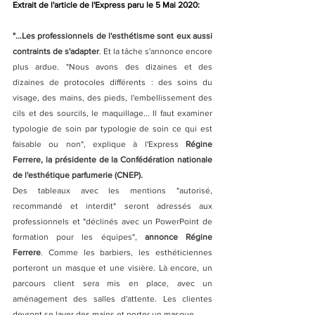
Extrait de l'article de l'Express paru le 5 Mai 2020:
"...Les professionnels de l'esthétisme sont eux aussi 
contraints de s'adapter
. Et la tâche s'annonce encore 
plus ardue. "Nous avons des dizaines et des 
dizaines de protocoles différents : des soins du 
visage, des mains, des pieds, l'embellissement des 
cils et des sourcils, le maquillage... Il faut examiner 
typologie de soin par typologie de soin ce qui est 
faisable ou non", explique à l'Express 
Régine 
Ferrere, la présidente de la Confédération nationale 
de l'esthétique parfumerie (CNEP).
Des tableaux avec les mentions "autorisé, 
recommandé et interdit" seront adressés aux 
professionnels et "déclinés avec un PowerPoint de 
formation pour les équipes", 
annonce Régine 
Ferrere
. Comme les barbiers, les esthéticiennes 
porteront un masque et une visière. Là encore, un 
parcours client sera mis en place, avec un 
aménagement des salles d'attente. Les clientes 
devront se laver des mains et porter un masque.