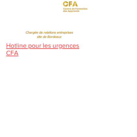
Jessica CORMARIE
contact.bordeaux@ibcbs.fr
05 53 02 43 40
•
07 65 79 56 64
Chargée de relations entreprises
site de Bordeaux
Hotline pour les urgences
CFA
Pendant la période estivale, vous
pouvez nous contacter de 10h à
12h
Florence MOUITY NZAMBA
relationsentreprises@ibcbs.fr
07 65 58 09 70
Chargée de relations entreprises
site de Chartres
Sandrine BORREL TOMÉ BISPO
sandrineborrel@ibcbs.fr
07 65 58 00 75
Directrice Adjointe
Régine FERRERE
regine.ferrere@ibcbs.fr