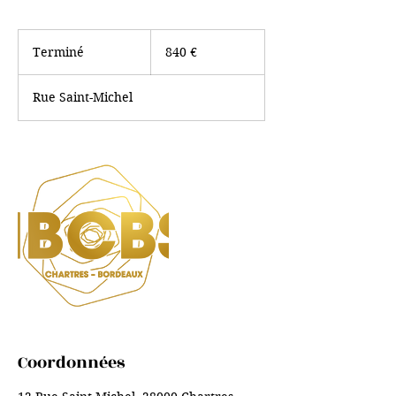
840
euros
Terminé
T
840 €
e
r
Rue Saint-Michel
m
i
n
é
Coordonnées