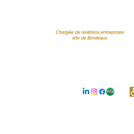
Jessica CORMARIE
contact.bordeaux@ibcbs.fr
05 53 02 43 40 • 07 65 79 56 64
Chargée de relations entreprises
site de Bordeaux
Nous suivre :