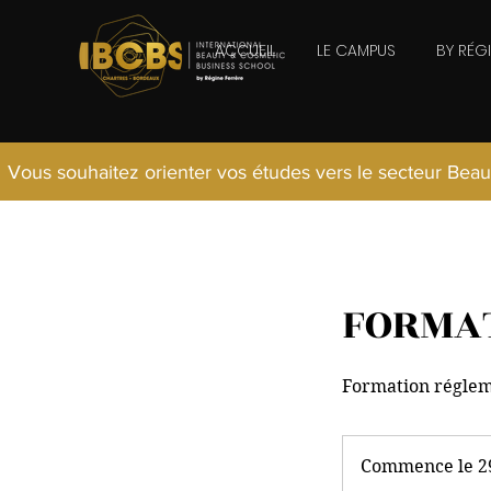
ACCUEIL
LE CAMPUS
BY RÉG
Vous souhaitez orienter vos études vers le secteur Beau
FORMAT
Formation régleme
Commence le 29