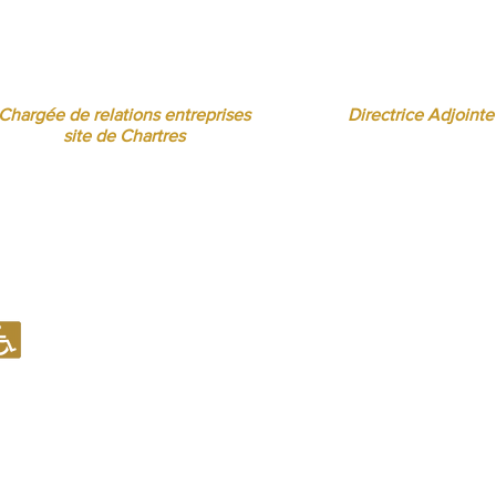
Florence MOUITY NZAMBA
Sandrine BORREL TOMÉ
relationsentreprises@ibcbs.fr
sandrineborrel@ibcbs
07 65 58 09 70
07 65 58 00 75
Chargée de relations entreprises
Directrice Adjointe
site de Chartres
Notre établissement recevant du Public (ERP) est conforme en mati
d'accueil des Personnes à Mobilité Réduite (PMR).
Notre établissement est en capacité d'examiner toute situation spé
aménagement