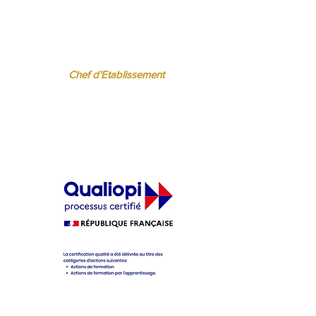
 BISPO
Régine FERRERE
.fr
regine.ferrere@ibcbs.fr
06 07 94 50 22
Chef d'Etablissement
ère
cifique pour