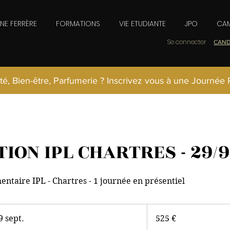
INE FERRÈRE
FORMATIONS
VIE ETUDIANTE
JPO
CAM
Se connecter
CAND
té, Bien-être, Parfumerie ? Inscrivez vous à une Journée
ION IPL CHARTRES - 29/9
ntaire IPL - Chartres - 1 journée en présentiel
525
euros
 sept.
C
525 €