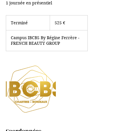
1 journée en présentiel
525
euros
Terminé
T
525 €
e
r
Campus IBCBS By Régine Ferrère -
m
FRENCH BEAUTY GROUP
i
n
é