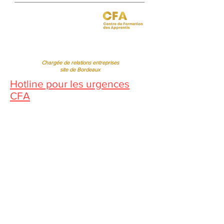
Jessica CORMARIE
contact.bordeaux@ibcbs.fr
05 53 02 43 40
•
07 65 79 56 64
Chargée de relations entreprises
site de Bordeaux
Hotline pour les urgences
CFA
Pendant la période estivale, vous
pouvez nous contacter de 10h à
12h
Florence MOUITY NZAMBA
relationsentreprises@ibcbs.fr
07 65 58 09 70
Chargée de relations entreprises
site de Chartres
Sandrine BORREL TOMÉ BISPO
sandrineborrel@ibcbs.fr
07 65 58 00 75
Directrice Adjointe
Régine FERRERE