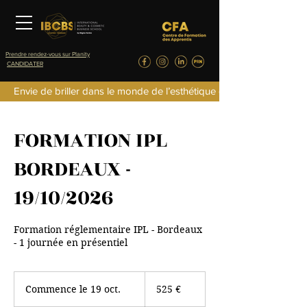
Prendre rendez-vous sur Planity
CANDIDATER
Envie de briller dans le monde de l’esthétique de la parfumerie d
FORMATION IPL
BORDEAUX -
19/10/2026
Formation réglementaire IPL - Bordeaux
- 1 journée en présentiel
525
euros
Commence le 19 oct.
C
525 €
o