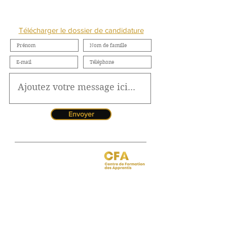
NOUS CONTACTER
Télécharger le dossier de candidature
Envoyer
Jessica CORMARIE
contact.bordeaux@ibcbs.fr
05 53 02 43 40
•
07 65 79 56 64
Chargée de relations entreprises
site de Bordeaux
Hotline pour les urgences