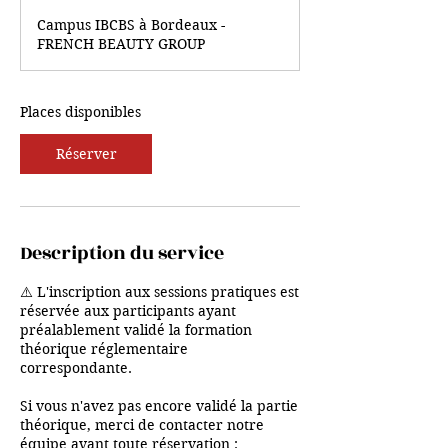
m
Campus IBCBS à Bordeaux -
m
FRENCH BEAUTY GROUP
e
n
c
e
Places disponibles
l
e
Réserver
1
9
o
c
t
Description du service
.
⚠️ L'inscription aux sessions pratiques est
réservée aux participants ayant
préalablement validé la formation
théorique réglementaire
correspondante.
Si vous n'avez pas encore validé la partie
théorique, merci de contacter notre
équipe avant toute réservation :