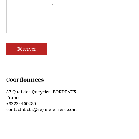
Réserver
Coordonnées
87 Quai des Queyries, BORDEAUX,
France
+33234400280
contact.ibcbs@regineferrere.com