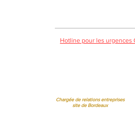
Hotline pour les urgences
Pendant la période estivale, vo
Jessica CORMARIE
contact.bordeaux@ibcbs.fr
05 53 02 43 40 • 07 65 79 56 64
Chargée de relations entreprises
site de Bordeaux