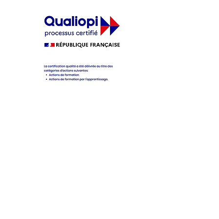
ère
cifique pour