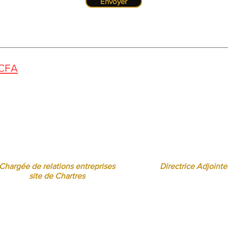
Envoyer
 CFA
us pouvez nous contacter de 10h à 12h
Florence MOUITY NZAMBA
Sandrine BORREL TOMÉ
relationsentreprises@ibcbs.fr
sandrineborrel@ibcbs
07 65 58 09 70
07 65 58 00 75
Chargée de relations entreprises
Directrice Adjointe
site de Chartres