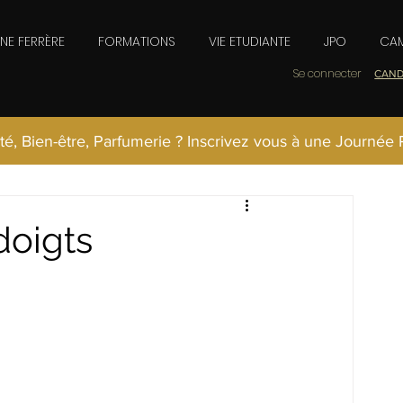
INE FERRÈRE
FORMATIONS
VIE ETUDIANTE
JPO
CAM
Se connecter
CAND
té, Bien-être, Parfumerie ? Inscrivez vous à une Journée
doigts