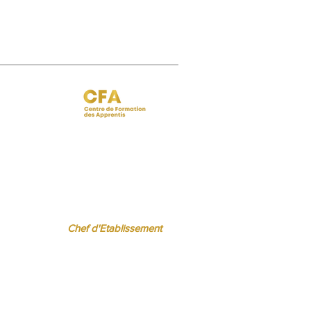
 BISPO
Régine FERRERE
.fr
regine.ferrere@ibcbs.fr
06 07 94 50 22
Chef d'Etablissement