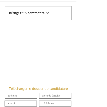
Rédigez un commentaire...
Pour séduire, les instituts
CNEP UPB - U
de beauté s'adaptent
CAMPAGNE PO
aux nouvelles
VALORISER LE
tendances
PROFESSIONNE
LA BEAUTÉ ET 
ÊTRE
NOUS CONTACTER
Télécharger le dossier de candidature