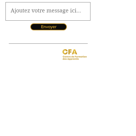
Envoyer
Jessica CORMARIE
contact.bordeaux@ibcbs.fr
05 53 02 43 40
•
07 65 79 56 64
Chargée de relations entreprises
site de Bordeaux
Hotline pour les urgences
CFA
Pendant la période estivale, vous
pouvez nous contacter de 10h à
12h
Florence MOUITY NZAMBA
relationsentreprises@ibcbs.fr