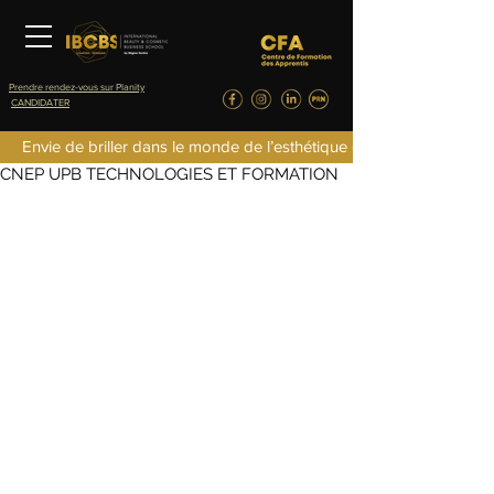
Prendre rendez-vous sur Planity
CANDIDATER
fredericlefret4
Envie de briller dans le monde de l’esthétique de la parfumerie d
4 févr. 2025
0 min de lecture
CNEP UPB TECHNOLOGIES ET FORMATION