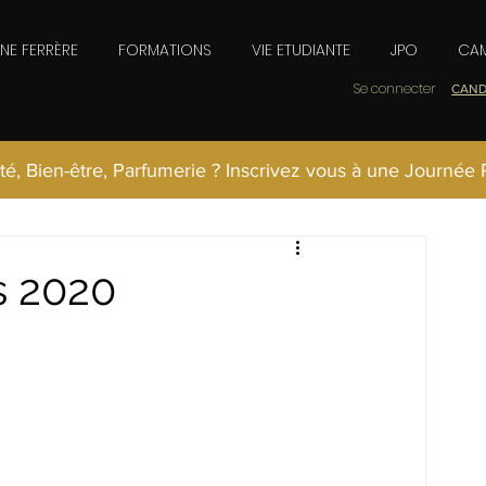
INE FERRÈRE
FORMATIONS
VIE ETUDIANTE
JPO
CAM
Se connecter
CAND
té, Bien-être, Parfumerie ? Inscrivez vous à une Journée
s 2020