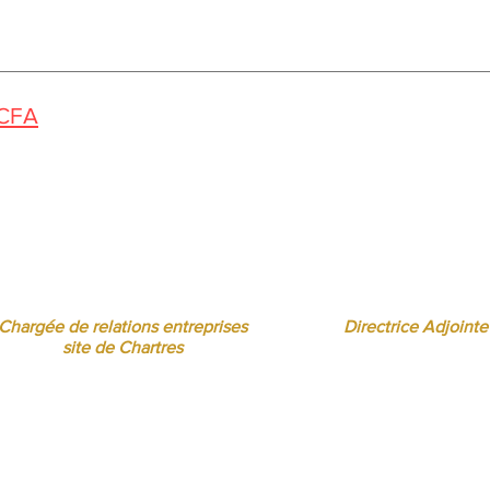
 CFA
us pouvez nous contacter de 10h à 12h
Florence MOUITY NZAMBA
Sandrine BORREL TOMÉ
relationsentreprises@ibcbs.fr
sandrineborrel@ibcbs
07 65 58 09 70
07 65 58 00 75
Chargée de relations entreprises
Directrice Adjointe
site de Chartres