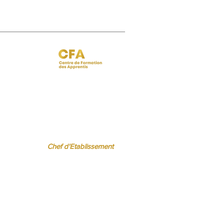
 BISPO
Régine FERRERE
.fr
regine.ferrere@ibcbs.fr
06 07 94 50 22
Chef d'Etablissement