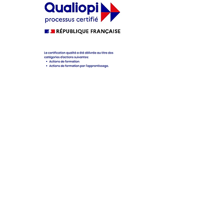
ère
cifique pour