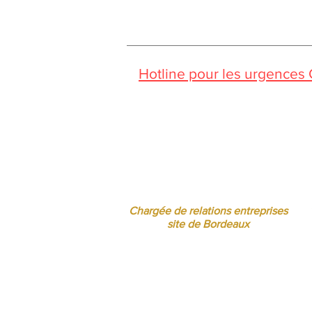
Hotline pour les urgences
Pendant la période estivale, vo
Jessica CORMARIE
contact.bordeaux@ibcbs.fr
05 53 02 43 40 • 07 65 79 56 64
Chargée de relations entreprises
site de Bordeaux