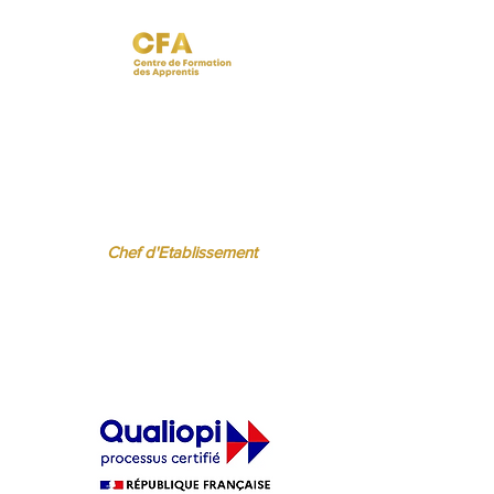
 BISPO
Régine FERRERE
.fr
regine.ferrere@ibcbs.fr
06 07 94 50 22
Chef d'Etablissement
ère