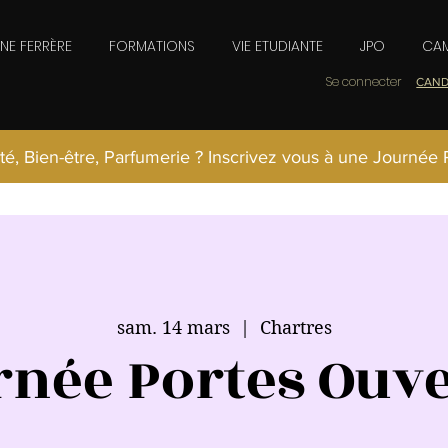
INE FERRÈRE
FORMATIONS
VIE ETUDIANTE
JPO
CAM
Se connecter
CAND
té, Bien-être, Parfumerie ? Inscrivez vous à une Journée
sam. 14 mars
  |  
Chartres
rnée Portes Ouve