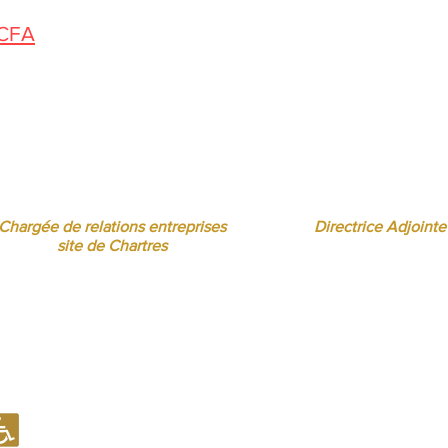
 CFA
us pouvez nous contacter de 10h à 12h
Florence MOUITY NZAMBA
Sandrine BORREL TOMÉ
relationsentreprises@ibcbs.fr
sandrineborrel@ibcbs
07 65 58 09 70
07 65 58 00 75
Chargée de relations entreprises
Directrice Adjointe
site de Chartres
Notre établissement recevant du Public (ERP) est conforme en mati
d'accueil des Personnes à Mobilité Réduite (PMR).