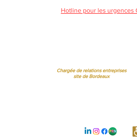
Hotline pour les urgences
Pendant la période estivale, vo
Jessica CORMARIE
contact.bordeaux@ibcbs.fr
05 53 02 43 40 • 07 65 79 56 64
Chargée de relations entreprises
site de Bordeaux
Nous suivre :