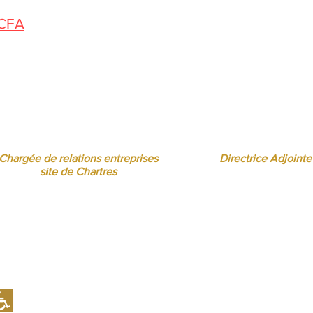
 CFA
us pouvez nous contacter de 10h à 12h
Florence MOUITY NZAMBA
Sandrine BORREL TOMÉ
relationsentreprises@ibcbs.fr
sandrineborrel@ibcbs
07 65 58 09 70
07 65 58 00 75
Chargée de relations entreprises
Directrice Adjointe
site de Chartres
Notre établissement recevant du Public (ERP) est conforme en mati
d'accueil des Personnes à Mobilité Réduite (PMR).