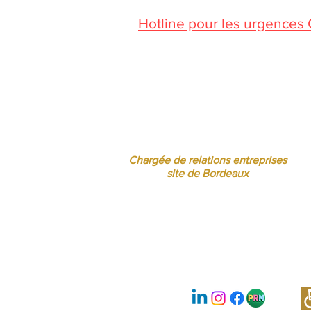
Hotline pour les urgences
Pendant la période estivale, vo
Jessica CORMARIE
contact.bordeaux@ibcbs.fr
05 53 02 43 40 • 07 65 79 56 64
Chargée de relations entreprises
site de Bordeaux
Nous suivre :