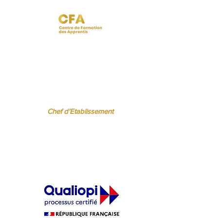
 BISPO
Régine FERRERE
.fr
regine.ferrere@ibcbs.fr
06 07 94 50 22
Chef d'Etablissement
ère