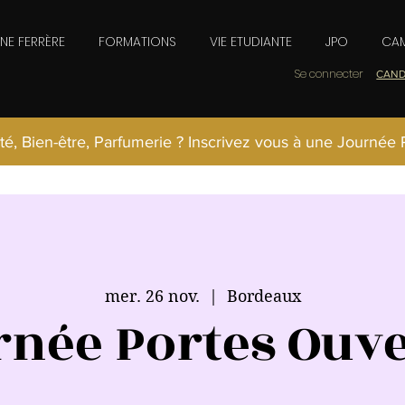
INE FERRÈRE
FORMATIONS
VIE ETUDIANTE
JPO
CAM
Se connecter
CAND
té, Bien-être, Parfumerie ? Inscrivez vous à une Journée
mer. 26 nov.
  |  
Bordeaux
rnée Portes Ouve