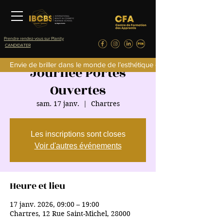
Prendre rendez-vous sur Planity
CANDIDATER
Envie de briller dans le monde de l’esthétique de la parfumerie d
Journée Portes
Ouvertes
sam. 17 janv.
  |  
Chartres
Les inscriptions sont closes
Voir d'autres événements
Heure et lieu
17 janv. 2026, 09:00 – 19:00
Chartres, 12 Rue Saint-Michel, 28000