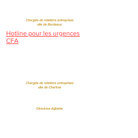
Jessica CORMARIE
contact.bordeaux@ibcbs.fr
05 53 02 43 40
•
07 65 79 56 64
Chargée de relations entreprises
site de Bordeaux
Hotline pour les urgences
CFA
Pendant la période estivale, vous
pouvez nous contacter de 10h à
12h
Florence MOUITY NZAMBA
relationsentreprises@ibcbs.fr
07 65 58 09 70
Chargée de relations entreprises
site de Chartres
Sandrine BORREL TOMÉ BISPO
sandrineborrel@ibcbs.fr
07 65 58 00 75
Directrice Adjointe
Régine FERRERE
regine.ferrere@ibcbs.fr
06 07 94 50 22
Chef d'Etablissement