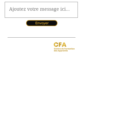
Envoyer
Jessica CORMARIE
contact.bordeaux@ibcbs.fr
05 53 02 43 40
•
07 65 79 56 64
Chargée de relations entreprises
site de Bordeaux
Hotline pour les urgences
CFA
Pendant la période estivale, vous
pouvez nous contacter de 10h à
12h
Florence MOUITY NZAMBA
relationsentreprises@ibcbs.fr