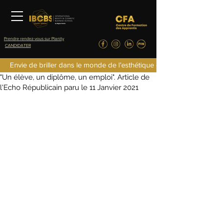
Prendre rendez-vous sur Planity
CANDIDATER
emilypanas.ibcbs
Envie de briller dans le monde de l’esthétique de la parfumerie d
13 janv. 2021
0 min de lecture
"Un élève, un diplôme, un emploi". Article de
l'Echo Républicain paru le 11 Janvier 2021