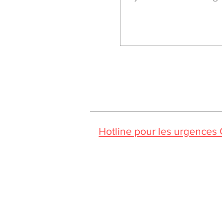
Hotline pour les urgences
Pendant la période estivale, vo
Jessica CORMARIE
contact.bordeaux@ibcbs.fr
05 53 02 43 40 • 07 65 79 56 64