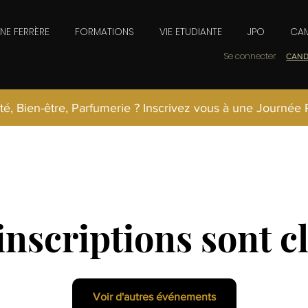
INE FERRÈRE
FORMATIONS
VIE ETUDIANTE
JPO
CAM
Se connecter
CAND
té, Bien-être, Parfumerie ? Inscrivez vous à une Journée
inscriptions sont c
Voir d'autres événements