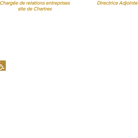
Chargée de relations entreprises
Directrice Adjointe
site de Chartres
Notre établissement recevant du Public (ERP) est conforme en mati
d'accueil des Personnes à Mobilité Réduite (PMR).
Notre établissement est en capacité d'examiner toute situation spé
aménagement