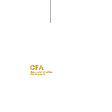
 BISPO
Régine FERRERE
.fr
regine.ferrere@ibcbs.fr
06 07 94 50 22