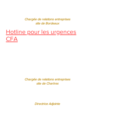
Jessica CORMARIE
contact.bordeaux@ibcbs.fr
05 53 02 43 40
•
07 65 79 56 64
Chargée de relations entreprises
site de Bordeaux
Hotline pour les urgences
CFA
Pendant la période estivale, vous
pouvez nous contacter de 10h à
12h
Florence MOUITY NZAMBA
relationsentreprises@ibcbs.fr
07 65 58 09 70
Chargée de relations entreprises
site de Chartres
Sandrine BORREL TOMÉ BISPO
sandrineborrel@ibcbs.fr
07 65 58 00 75
Directrice Adjointe
Régine FERRERE
regine.ferrere@ibcbs.fr
06 07 94 50 22
Chef d'Etablissement