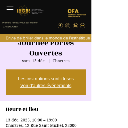
Prendre rendez-vous sur Planity
CANDIDATER
Envie de briller dans le monde de l’esthétique de la parfumerie d
Journée Portes
Ouvertes
sam. 13 déc.
  |  
Chartres
Les inscriptions sont closes
Voir d'autres événements
Heure et lieu
13 déc. 2025, 10:00 – 19:00
Chartres, 12 Rue Saint-Michel, 28000