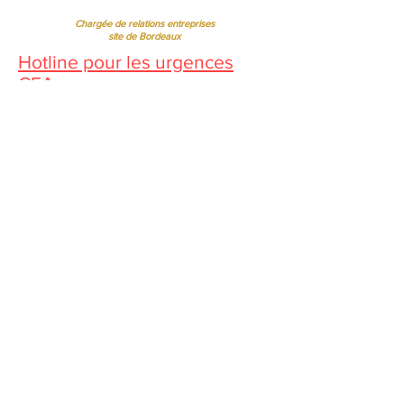
05 53 02 43 40
•
07 65 79 56 64
Chargée de relations entreprises
site de Bordeaux
Hotline pour les urgences
CFA
Pendant la période estivale, vous
pouvez nous contacter de 10h à
12h
Florence MOUITY NZAMBA
relationsentreprises@ibcbs.fr
07 65 58 09 70
Chargée de relations entreprises
site de Chartres
Sandrine BORREL TOMÉ BISPO
sandrineborrel@ibcbs.fr
07 65 58 00 75
Directrice Adjointe
Régine FERRERE
regine.ferrere@ibcbs.fr
06 07 94 50 22
Chef d'Etablissement
Nous suivre :