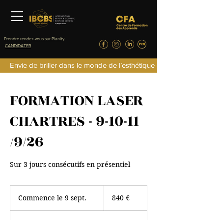
Prendre rendez-vous sur Planity
CANDIDATER
Envie de briller dans le monde de l’esthétique de la parfumerie d
FORMATION LASER
CHARTRES - 9-10-11
/9/26
Sur 3 jours consécutifs en présentiel
840
euros
Commence le 9 sept.
C
840 €
o
m