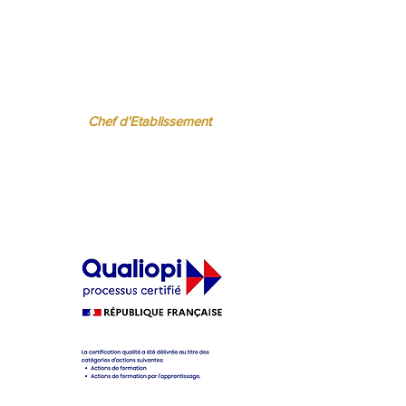
 BISPO
Régine FERRERE
.fr
regine.ferrere@ibcbs.fr
06 07 94 50 22
Chef d'Etablissement
ère
cifique pour