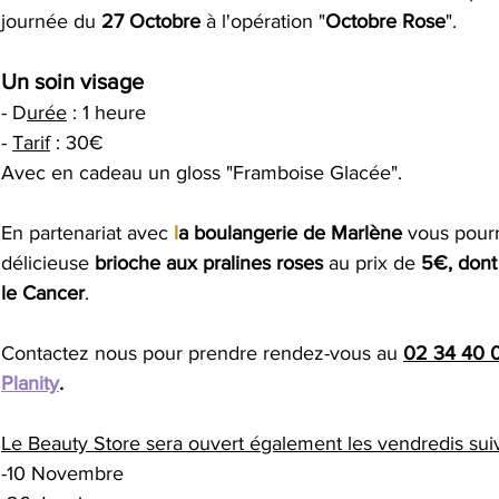
journée du 
27 Octobre
 à l'opération "
Octobre Rose
".
Un soin visage 
- D
urée
 : 1 heure
- 
Tarif
 : 30€
Avec en cadeau un gloss "Framboise Glacée".
En partenariat avec
l
a boulangerie de Marlène
 vous pour
délicieuse 
brioche aux pralines roses
 au prix de 
5€, dont
le Cancer
.
Contactez nous pour prendre rendez-vous au 
02 34 40 
Planity
.
Le Beauty Store sera ouvert également les vendredis suiv
-10 Novembre