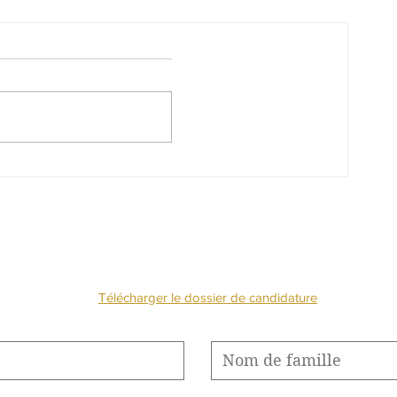
de
« La filière Beauté - Bien-
LO –
être est en mutation et doit
es
relever des défis » -
Interview de la présidente
NOUS CONTACTE
de la CNEP
Télécharger le dossier de candidature