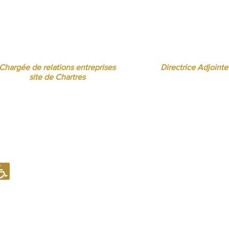
Florence MOUITY NZAMBA
Sandrine BORREL TOMÉ
relationsentreprises@ibcbs.fr
sandrineborrel@ibcbs
07 65 58 09 70
07 65 58 00 75
Chargée de relations entreprises
Directrice Adjointe
site de Chartres
Notre établissement recevant du Public (ERP) est conforme en mati
d'accueil des Personnes à Mobilité Réduite (PMR).
Notre établissement est en capacité d'examiner toute situation spé
aménagement