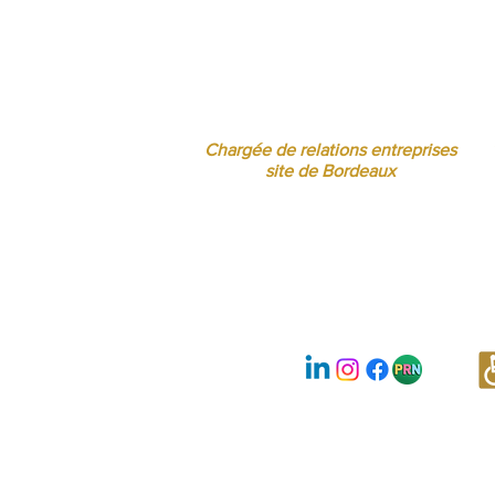
Jessica CORMARIE
contact.bordeaux@ibcbs.fr
05 53 02 43 40 • 07 65 79 56 64
Chargée de relations entreprises
site de Bordeaux
Nous suivre :