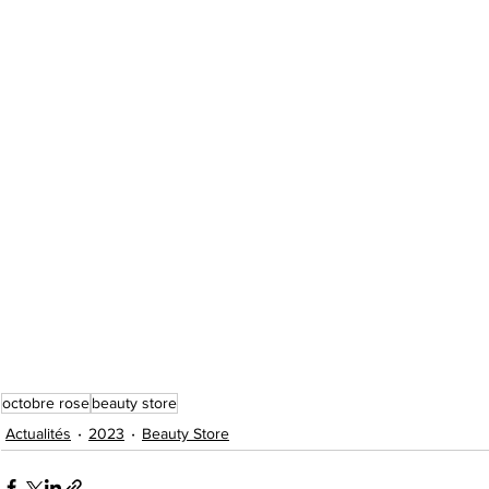
octobre rose
beauty store
Actualités
2023
Beauty Store