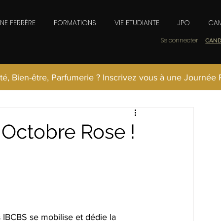
INE FERRÈRE
FORMATIONS
VIE ETUDIANTE
JPO
CAM
Se connecter
CAND
té, Bien-être, Parfumerie ? Inscrivez vous à une Journée
 Octobre Rose !
s IBCBS se mobilise et dédie la 