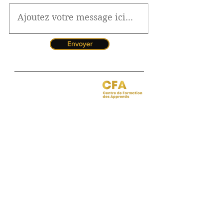
Envoyer
Jessica CORMARIE
contact.bordeaux@ibcbs.fr
05 53 02 43 40
•
07 65 79 56 64
Chargée de relations entreprises
site de Bordeaux
Hotline pour les urgences
CFA
Pendant la période estivale, vous
pouvez nous contacter de 10h à
12h
Florence MOUITY NZAMBA
relationsentreprises@ibcbs.fr