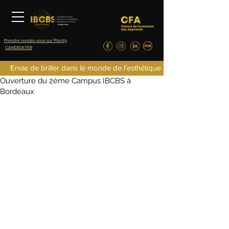
Prendre rendez-vous sur Planity
CANDIDATER
fredericlefret4
Envie de briller dans le monde de l’esthétique de la parfumerie d
3 juil. 2024
0 min de lecture
Ouverture du 2ème Campus IBCBS à
Bordeaux