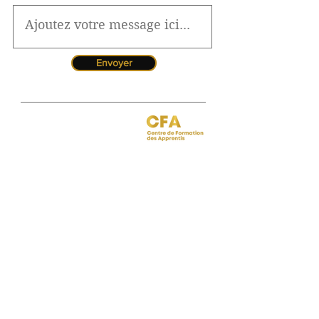
Envoyer
Jessica CORMARIE
contact.bordeaux@ibcbs.fr
05 53 02 43 40
•
07 65 79 56 64
Chargée de relations entreprises
site de Bordeaux
Hotline pour les urgences
CFA
Pendant la période estivale, vous
pouvez nous contacter de 10h à
12h
Florence MOUITY NZAMBA
relationsentreprises@ibcbs.fr