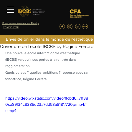
Prendre rendez-vous sur Planity
CANDIDATER
IBCBS
Envie de briller dans le monde de l’esthétique de la parfumerie d
8 oct. 2018
1 min de lecture
Ouverture de l'école IBCBS by Régine Ferrère
Une nouvelle école internationale d'esthétique 
(IBCBS) va ouvrir ses portes à la rentrée dans 
l'agglomération.
Quels cursus ? quelles ambitions ? réponse avec sa 
fondatrice, Régine Ferrère
https://video.wixstatic.com/video/ffcbd6_71f38
0ca89f34c8385d23a7dd53a8181/720p/mp4/fil
e.mp4