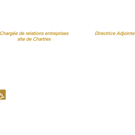
Florence MOUITY NZAMBA
Sandrine BORREL TOMÉ
relationsentreprises@ibcbs.fr
sandrineborrel@ibcbs
07 65 58 09 70
07 65 58 00 75
Chargée de relations entreprises
Directrice Adjointe
site de Chartres
Notre établissement recevant du Public (ERP) est conforme en mati
d'accueil des Personnes à Mobilité Réduite (PMR).
Notre établissement est en capacité d'examiner toute situation spé
aménagement