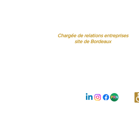
Jessica CORMARIE
contact.bordeaux@ibcbs.fr
05 53 02 43 40 • 07 65 79 56 64
Chargée de relations entreprises
site de Bordeaux
Nous suivre :