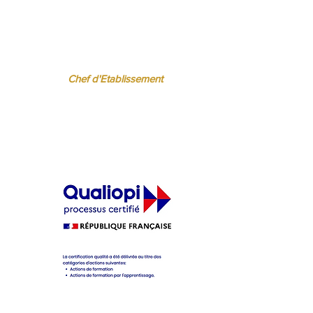
 BISPO
Régine FERRERE
.fr
regine.ferrere@ibcbs.fr
06 07 94 50 22
Chef d'Etablissement
ère
cifique pour