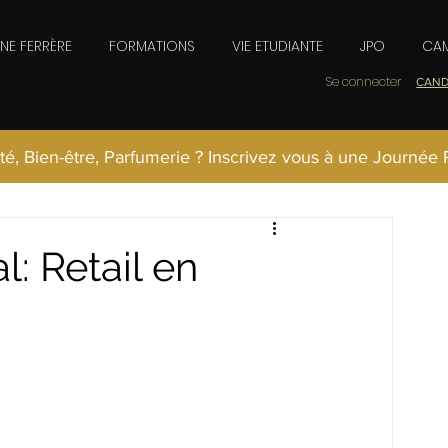
INE FERRÈRE
FORMATIONS
VIE ETUDIANTE
JPO
CAM
Se connecter
CAND
té, Bien-être, Parfumerie ? Inscrivez vous à une Journée
: Retail en