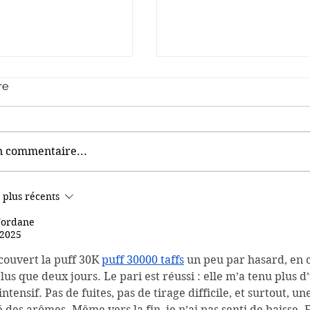
re
n commentaire...
ère Beauté - Bien-
Pour séduire, les instit
 plus récents
 en mutation et doit
beauté s'adaptent aux
es défis » -
nouvelles tendances
Jordane
 2025
w de la présidente
NEP
écouvert la puff 30K 
puff 30000 taffs
 un peu par hasard, en 
lus que deux jours. Le pari est réussi : elle m’a tenu plus 
intensif. Pas de fuites, pas de tirage difficile, et surtout, u
é des arômes. Même vers la fin, je n’ai pas senti de baisse. E