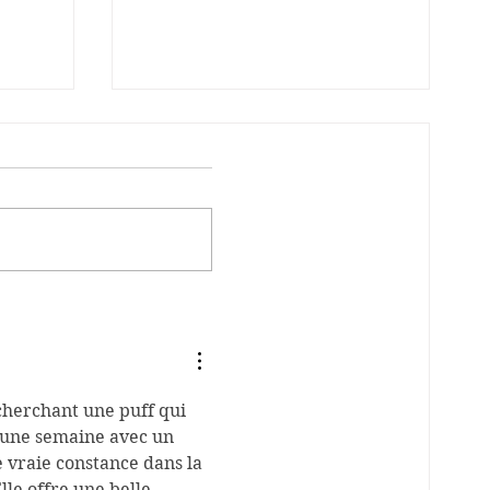
uts de
CNEP UPB - UNE
CAMPAGNE POUR
VALORISER LES
PROFESSIONNELLES DE LA
BEAUTÉ ET DU BIEN-ÊTRE
cherchant une puff qui 
d’une semaine avec un 
ne vraie constance dans la 
lle offre une belle 