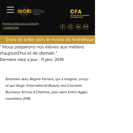
Prendre rendez-vous sur Planity
CANDIDATER
fredericlefret4
Envie de briller dans le monde de l’esthétique de la parfumerie d
23 nov. 2018
4 min de lecture
" Nous préparons nos élèves aux métiers
d'aujourd'hui et de demain "
Dernière mise à jour :
11 janv. 2019
Entretien avec Régine Ferrère, qui a imaginé, conçu 
et qui dirige l'International Beauty and Cosmetic 
Business School à Chartres, paru dans Votre Agglo, 
novembre 2018