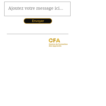
Envoyer
Jessica CORMARIE
contact.bordeaux@ibcbs.fr
05 53 02 43 40
•
07 65 79 56 64
Chargée de relations entreprises
site de Bordeaux
Hotline pour les urgences
CFA
Pendant la période estivale, vous
pouvez nous contacter de 10h à
12h
Florence MOUITY NZAMBA
relationsentreprises@ibcbs.fr