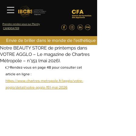
Prendre rendez-vous sur Planity
CANDIDATER
fredericlefret4
Envie de briller dans le monde de l’esthétique de la parfumerie d
28 mai
1 min de lecture
Notre BEAUTY STORE de printemps dans
VOTRE AGGLO – Le magazine de Chartres
Métropole – n°151 (mai 2026).
👉Rendez-vous en page 48 pour consulter cet 
article en ligne : 
https://www.chartres-metropole.fr/lagglo/votre-
agglo/detail/votre-agglo-151-mai-2026