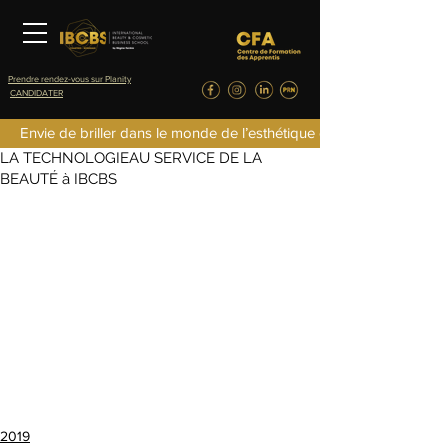
Prendre rendez-vous sur Planity
CANDIDATER
fredericlefret4
Envie de briller dans le monde de l’esthétique de la parfumerie d
17 sept. 2019
0 min de lecture
LA TECHNOLOGIEAU SERVICE DE LA
BEAUTÉ à IBCBS
2019