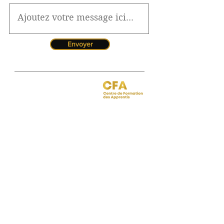
Envoyer
Jessica CORMARIE
contact.bordeaux@ibcbs.fr
05 53 02 43 40
•
07 65 79 56 64
Chargée de relations entreprises
site de Bordeaux
Hotline pour les urgences
CFA
Pendant la période estivale, vous
pouvez nous contacter de 10h à
12h
Florence MOUITY NZAMBA
relationsentreprises@ibcbs.fr