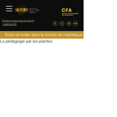
Prendre rendez-vous sur Planity
CANDIDATER
IBCBS
Envie de briller dans le monde de l’esthétique de la parfumerie d
25 oct. 2023
0 min de lecture
La pédagogie par les plantes