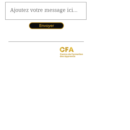
Envoyer
Jessica CORMARIE
contact.bordeaux@ibcbs.fr
05 53 02 43 40
•
07 65 79 56 64
Chargée de relations entreprises
site de Bordeaux
Hotline pour les urgences
CFA
Pendant la période estivale, vous
pouvez nous contacter de 10h à
12h
Florence MOUITY NZAMBA
relationsentreprises@ibcbs.fr