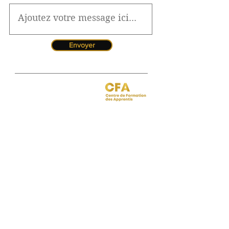
Envoyer
Jessica CORMARIE
contact.bordeaux@ibcbs.fr
05 53 02 43 40
•
07 65 79 56 64
Chargée de relations entreprises
site de Bordeaux
Hotline pour les urgences
CFA
Pendant la période estivale, vous
pouvez nous contacter de 10h à
12h
Florence MOUITY NZAMBA
relationsentreprises@ibcbs.fr