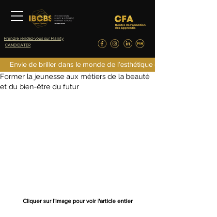
Prendre rendez-vous sur Planity
CANDIDATER
IBCBS
Envie de briller dans le monde de l’esthétique de la parfumerie d
2 nov. 2019
1 min de lecture
Former la jeunesse aux métiers de la beauté
et du bien-être du futur
Cliquer sur l'image pour voir l'article entier