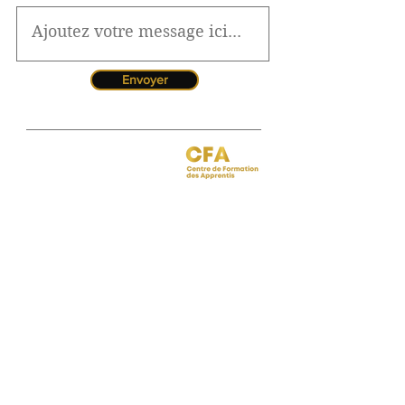
Envoyer
Jessica CORMARIE
contact.bordeaux@ibcbs.fr
05 53 02 43 40
•
07 65 79 56 64
Chargée de relations entreprises
site de Bordeaux
Hotline pour les urgences
CFA
Pendant la période estivale, vous
pouvez nous contacter de 10h à
12h
Florence MOUITY NZAMBA
relationsentreprises@ibcbs.fr