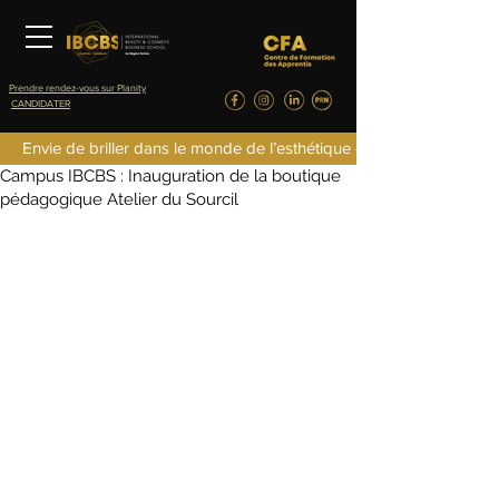
Prendre rendez-vous sur Planity
CANDIDATER
fredericlefret4
Envie de briller dans le monde de l’esthétique de la parfumerie d
5 févr. 2025
0 min de lecture
Campus IBCBS : Inauguration de la boutique
pédagogique Atelier du Sourcil