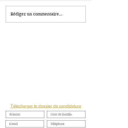
Rédigez un commentaire...
Les Etoiles du
L'IBCBS : un
Commerce
enseignement s
signe de l'imme
de l'innovation
NOUS CONTACTER
Télécharger le dossier de candidature