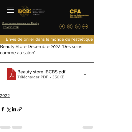
Prendre rendez-vous sur Planity
CANDIDATER
inescolas
Envie de briller dans le monde de l’esthétique de la parfumerie d
2 janv. 2023
0 min de lecture
Beauty Store Décembre 2022 "Des soins
comme au salon"
Beauty store IBCBS
.pdf
Télécharger PDF • 350KB
2022