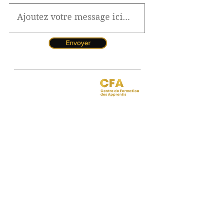
Envoyer
Jessica CORMARIE
contact.bordeaux@ibcbs.fr
05 53 02 43 40
•
07 65 79 56 64
Chargée de relations entreprises
site de Bordeaux
Hotline pour les urgences
CFA
Pendant la période estivale, vous
pouvez nous contacter de 10h à
12h
Florence MOUITY NZAMBA
relationsentreprises@ibcbs.fr