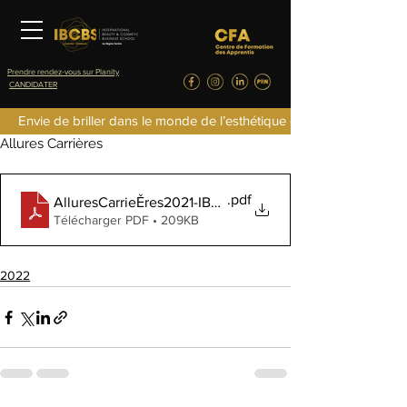
Prendre rendez-vous sur Planity
CANDIDATER
inescolas
Envie de briller dans le monde de l’esthétique de la parfumerie d
17 nov. 2022
0 min de lecture
Allures Carrières
.pdf
AlluresCarrieĚres2021-IBCBS
Télécharger PDF • 209KB
2022