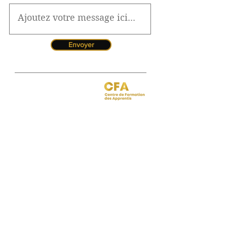
Envoyer
Jessica CORMARIE
contact.bordeaux@ibcbs.fr
05 53 02 43 40
•
07 65 79 56 64
Chargée de relations entreprises
site de Bordeaux
Hotline pour les urgences
CFA
Pendant la période estivale, vous
pouvez nous contacter de 10h à
12h
Florence MOUITY NZAMBA
relationsentreprises@ibcbs.fr