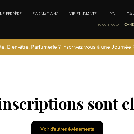
INE FERRÈRE
FORMATIONS
VIE ETUDIANTE
JPO
CAM
Se connecter
CAND
té, Bien-être, Parfumerie ? Inscrivez vous à une Journée
inscriptions sont c
Voir d'autres événements