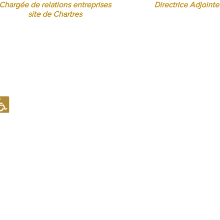
Chargée de relations entreprises
Directrice Adjointe
site de Chartres
Notre établissement recevant du Public (ERP) est conforme en mati
d'accueil des Personnes à Mobilité Réduite (PMR).
Notre établissement est en capacité d'examiner toute situation spé
aménagement