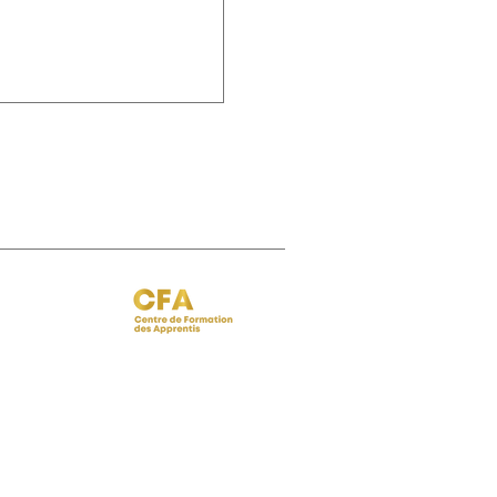
 BISPO
Régine FERRERE
.fr
regine.ferrere@ibcbs.fr
06 07 94 50 22