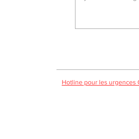
Hotline pour les urgences
Pendant la période estivale, vo
Jessica CORMARIE
contact.bordeaux@ibcbs.fr
05 53 02 43 40 • 07 65 79 56 64